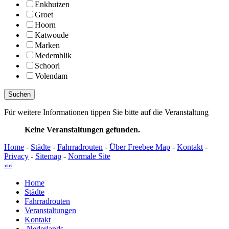
Enkhuizen
Groet
Hoorn
Katwoude
Marken
Medemblik
Schoorl
Volendam
Für weitere Informationen tippen Sie bitte auf die Veranstaltung
Keine Veranstaltungen gefunden.
Home
-
Städte
-
Fahrradrouten
-
Über Freebee Map
-
Kontakt
-
Privacy
-
Sitemap
-
Normale Site
««
Home
Städte
Fahrradrouten
Veranstaltungen
Kontakt
Nederlands